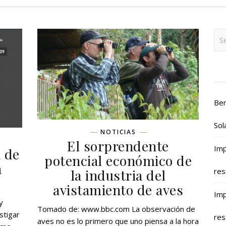
Ben
Sol
NOTICIAS
El sorprendente
Imp
 de
potencial económico de
n
la industria del
res
avistamiento de aves
Imp
y
Tomado de: www.bbc.com La observación de
stigar
res
aves no es lo primero que uno piensa a la hora