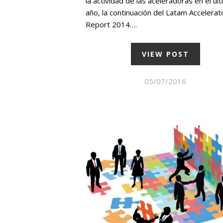
la actividad de las aceleradoras en el úl
año, la continuación del Latam Accelerat
Report 2014….
VIEW POST
05/07/2016