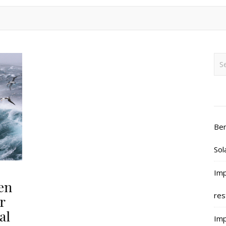
Ben
Sol
Imp
en
res
r
al
Imp