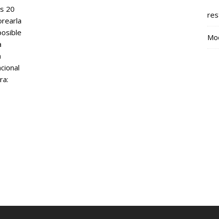
os 20
res
orearla
posible
Mod
a
a
cional
ra: