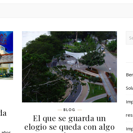
Ben
Sol
Imp
da
BLOG
res
El que se guarda un
elogio se queda con algo
Imp
s años