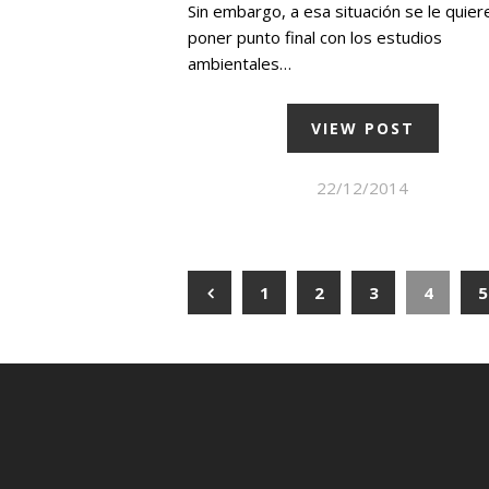
Sin embargo, a esa situación se le quier
poner punto final con los estudios
ambientales…
VIEW POST
22/12/2014
1
2
3
4
5