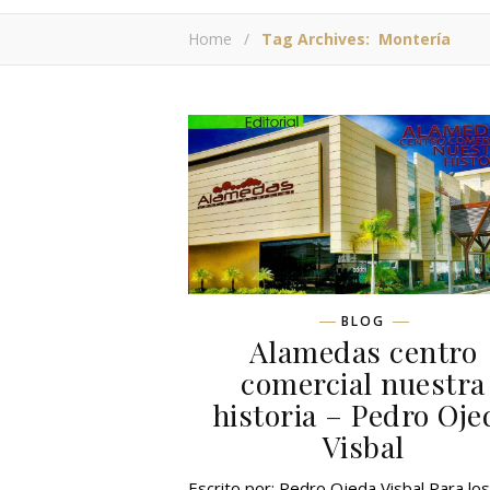
Home
/
Tag Archives: Montería
BLOG
Alamedas centro
comercial nuestra
historia – Pedro Oje
Visbal
Escrito por: Pedro Ojeda Visbal Para lo