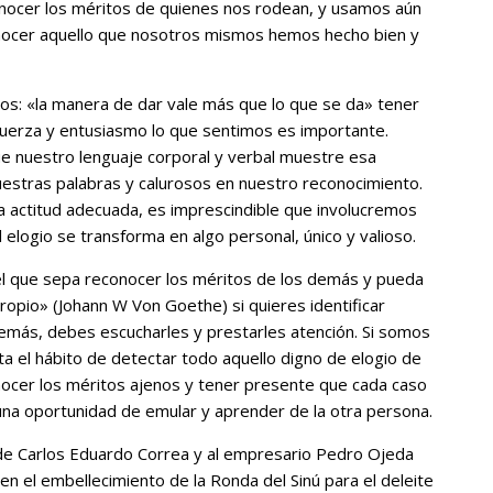
econocer los méritos de quienes nos rodean, y usamos aún
onocer aquello que nosotros mismos hemos hecho bien y
ros: «la manera de dar vale más que lo que se da» tener
 fuerza y entusiasmo lo que sentimos es importante.
e nuestro lenguaje corporal y verbal muestre esa
uestras palabras y calurosos en nuestro reconocimiento.
 actitud adecuada, es imprescindible que involucremos
elogio se transforma en algo personal, único y valioso.
el que sepa reconocer los méritos de los demás y pueda
ropio» (Johann W Von Goethe) si quieres identificar
 demás, debes escucharles y prestarles atención. Si somos
a el hábito de detectar todo aquello digno de elogio de
ocer los méritos ajenos y tener presente que cada caso
na oportunidad de emular y aprender de la otra persona.
calde Carlos Eduardo Correa y al empresario Pedro Ojeda
 en el embellecimiento de la Ronda del Sinú para el deleite