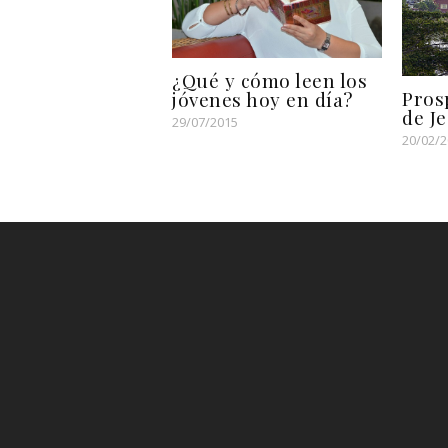
¿Qué y cómo leen los
Pros
jóvenes hoy en día?
de J
29/07/2015
20/02/