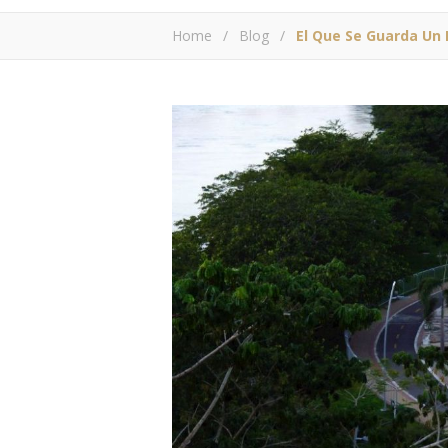
Home
/
Blog
/
El Que Se Guarda Un 