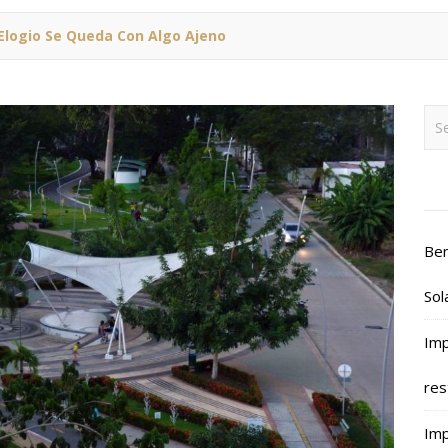
Elogio Se Queda Con Algo Ajeno
Ben
Sol
Imp
res
Imp