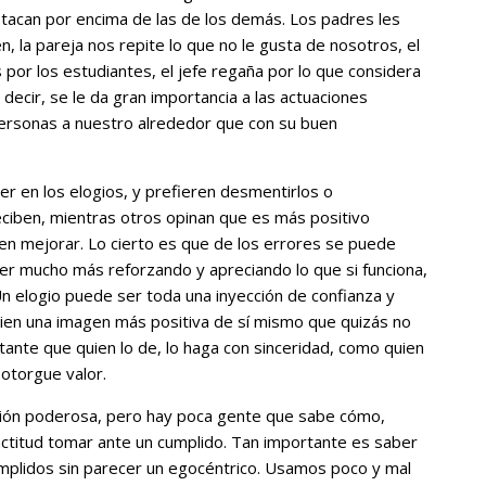
stacan por encima de las de los demás. Los padres les
n, la pareja nos repite lo que no le gusta de nosotros, el
por los estudiantes, el jefe regaña por lo que considera
 decir, se le da gran importancia a las actuaciones
 personas a nuestro alrededor que con su buen
r en los elogios, y prefieren desmentirlos o
eciben, mientras otros opinan que es más positivo
eden mejorar. Lo cierto es que de los errores se puede
r mucho más reforzando y apreciando lo que si funciona,
 Un elogio puede ser toda una inyección de confianza y
uien una imagen más positiva de sí mismo que quizás no
rtante que quien lo de, lo haga con sinceridad, como quien
 otorgue valor.
ción poderosa, pero hay poca gente que sabe cómo,
é actitud tomar ante un cumplido. Tan importante es saber
cumplidos sin parecer un egocéntrico. Usamos poco y mal