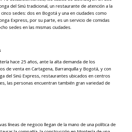
nga del Sinú tradicional, un restaurante de atención a la
e cinco sedes: dos en Bogotá y una en ciudades como
Bonga Express, por su parte, es un servicio de comidas
 ocho sedes en las mismas ciudades.
s
ería hace 25 años, ante la alta demanda de los
tos de venta en Cartagena, Barranquilla y Bogotá, y con
nga del Sinú Express, restaurantes ubicados en centros
es, las personas encuentran también gran variedad de
s líneas de negocio llegan de la mano de una polí­tica de
staurar la compañía, la construcción en Montería de una