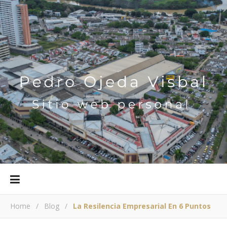
Home
/
Blog
/
La Resilencia Empresarial En 6 Puntos