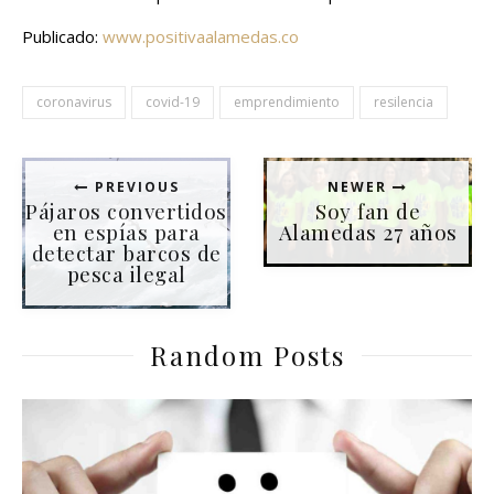
Publicado:
www.positivaalamedas.co
coronavirus
covid-19
emprendimiento
resilencia
PREVIOUS
NEWER
Pájaros convertidos
Soy fan de
en espías para
Alamedas 27 años
detectar barcos de
pesca ilegal
Random Posts