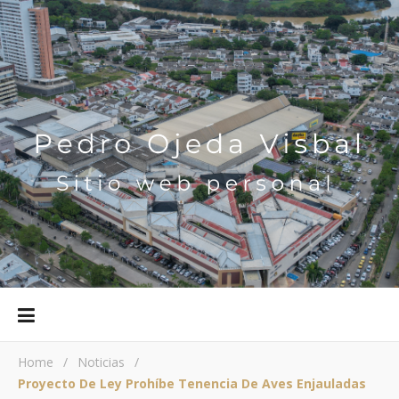
Home
/
Noticias
/
Proyecto De Ley Prohíbe Tenencia De Aves Enjauladas