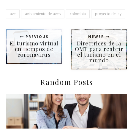
ave
avistamiento de aves
colombia
proyecto de ley
PREVIOUS
NEWER
El turismo virtual
Directrices de la
en tiempos de
OMT para reabrir
coronavirus
el turismo en el
mundo
Random Posts