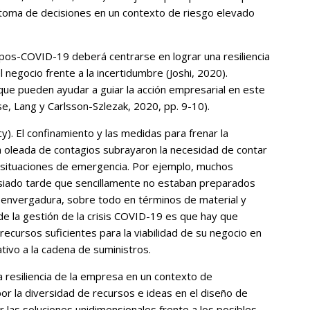
la toma de decisiones en un contexto de riesgo elevado
 pos-COVID-19 deberá centrarse en lograr una resiliencia
 negocio frente a la incertidumbre (Joshi, 2020).
que pueden ayudar a guiar la acción empresarial en este
e, Lang y Carlsson-Szlezak, 2020, pp. 9-10).
y). El confinamiento y las medidas para frenar la
a oleada de contagios subrayaron la necesidad de contar
 situaciones de emergencia. Por ejemplo, muchos
siado tarde que sencillamente no estaban preparados
l envergadura, sobre todo en términos de material y
de la gestión de la crisis COVID-19 es que hay que
cursos suficientes para la viabilidad de su negocio en
ativo a la cadena de suministros.
a resiliencia de la empresa en un contexto de
r la diversidad de recursos e ideas en el diseño de
r las soluciones unidimensionales frente a los posibles