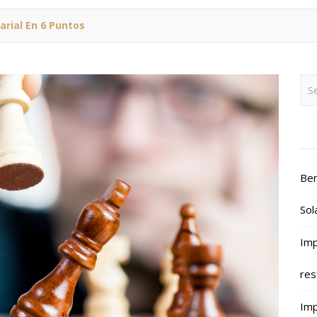
arial En 6 Puntos
Ben
Sol
Imp
res
Imp