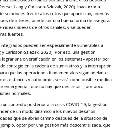
Reese, Lang y Carlsson-Szlezak, 2020). Involucrar a
de soluciones frente a los retos que aparezcan, además
upos de interés, puede ser una buena forma de asegurar
ben ideas nuevas de otros canales, y se pueden
tras fuentes.
 integrados pueden ser especialmente vulnerables a
 y Carlsson-Szlezak, 2020). Por eso, una gestión
lograr una diversificación en los sistemas– apostar por
 de contagio en la cadena de suministros y la interrupción
para que las operaciones fundamentales sigan adelante.
entos estancos y autónomos servirá como posible medida
de emergencia –que no hay que descartar–, por poco
ciones normales.
n un contexto posterior a la crisis COVID-19, la gestión
nder de un modo dinámico a los nuevos desafíos,
idades que se abran camino después de la situación de
ejemplo, optar por una gestión más descentralizada, que