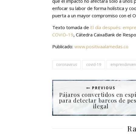
que el impacto no afectará solo a unos
enfocar su labor de forma holística y c
puerta a un mayor compromiso con el OD
Texto tomada de
El día después: empr
COVID-19
, Cátedra CaixaBank de Respon
Publicado:
www.positivaalamedas.co
coronavirus
covid-19
emprendimien
PREVIOUS
Pájaros convertidos en esp
para detectar barcos de pe
ilegal
Ra