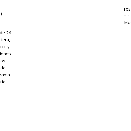
res
o
Mod
de 24
ciera,
tor y
ciones
tos
 de
orama
rio: