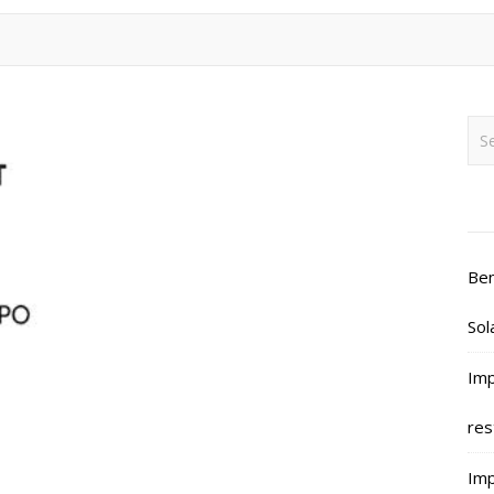
Ben
Sol
Imp
res
Imp