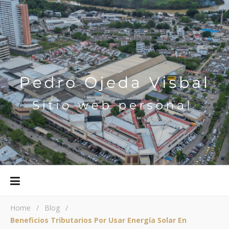
Home
/
Blog
/
Beneficios Tributarios Por Usar Energía Solar En