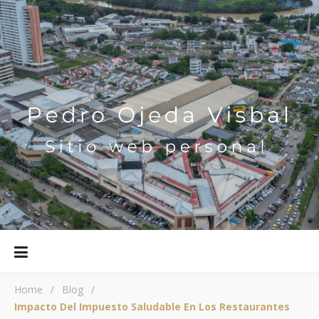
Home
/
Blog
/
Impacto Del Impuesto Saludable En Los Restaurantes