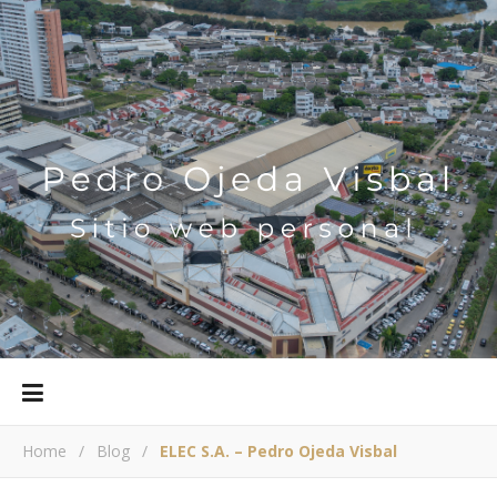
Home
/
Blog
/
ELEC S.A. – Pedro Ojeda Visbal