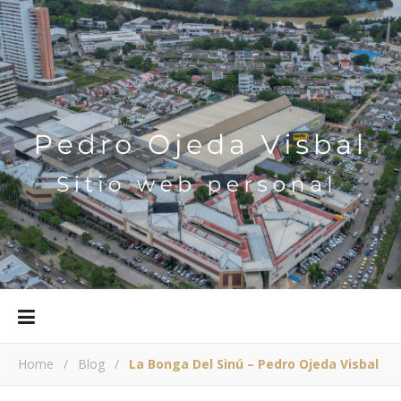
Home
/
Blog
/
La Bonga Del Sinú – Pedro Ojeda Visbal