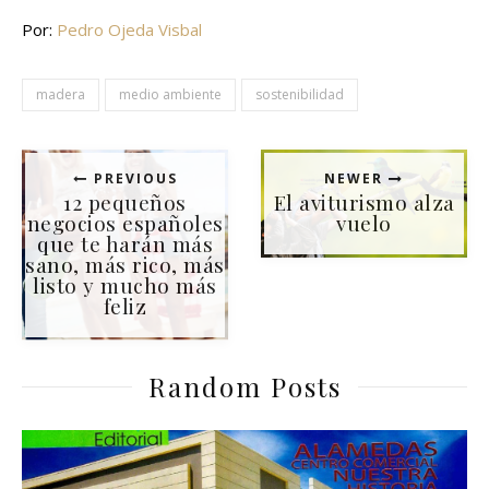
Por:
Pedro Ojeda Visbal
madera
medio ambiente
sostenibilidad
PREVIOUS
NEWER
12 pequeños
El aviturismo alza
negocios españoles
vuelo
que te harán más
sano, más rico, más
listo y mucho más
feliz
Random Posts