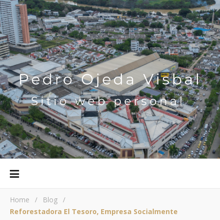
Home
/
Blog
/
Reforestadora El Tesoro, Empresa Socialmente