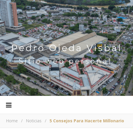
Home
/
Noticias
/
5 Consejos Para Hacerte Millonario