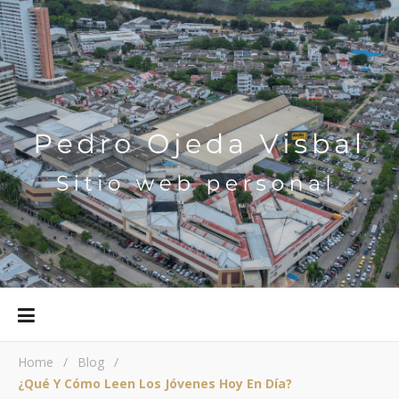
Home
/
Blog
/
¿Qué Y Cómo Leen Los Jóvenes Hoy En Día?