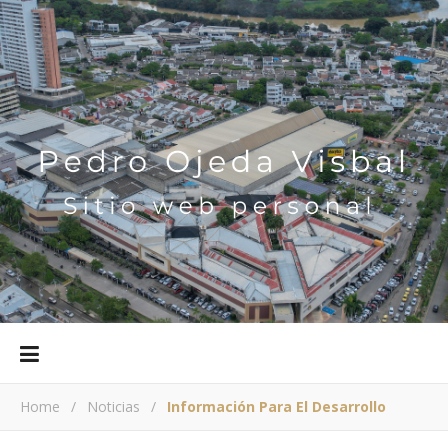
Home
/
Noticias
/
Información Para El Desarrollo