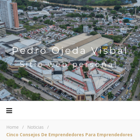
Home
/
Noticias
/
Cinco Consejos De Emprendedores Para Emprendedores