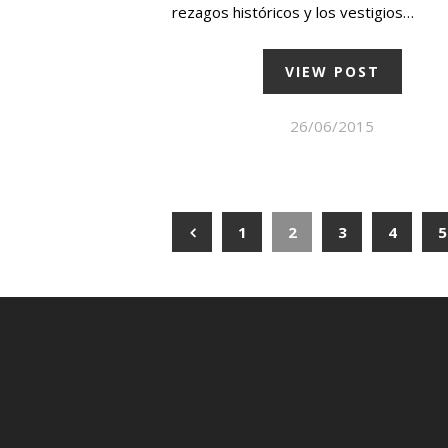
rezagos históricos y los vestigios…
VIEW POST
26/06/2015
1
2
3
4
5