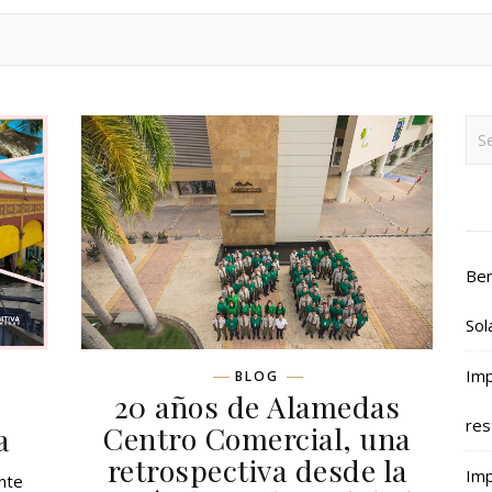
Ben
Sol
Imp
BLOG
20 años de Alamedas
res
Centro Comercial, una
a
retrospectiva desde la
Imp
nte