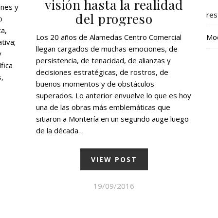
visión hasta la realidad
enes y
res
del progreso
o
a,
Mod
Los 20 años de Alamedas Centro Comercial
ativa;
llegan cargados de muchas emociones, de
y
persistencia, de tenacidad, de alianzas y
fica
decisiones estratégicas, de rostros, de
,
buenos momentos y de obstáculos
superados. Lo anterior envuelve lo que es hoy
una de las obras más emblemáticas que
sitiaron a Montería en un segundo auge luego
de la década…
VIEW POST
19/09/2016