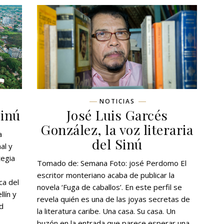
NOTICIAS
Sinú
José Luis Garcés
González, la voz literaria
a
del Sinú
al y
tegia
Tomado de: Semana Foto: josé Perdomo El
escritor monteriano acaba de publicar la
ca del
novela ‘Fuga de caballos’. En este perfil se
lín y
revela quién es una de las joyas secretas de
d
la literatura caribe. Una casa. Su casa. Un
buzón en la entrada que parece esperar una