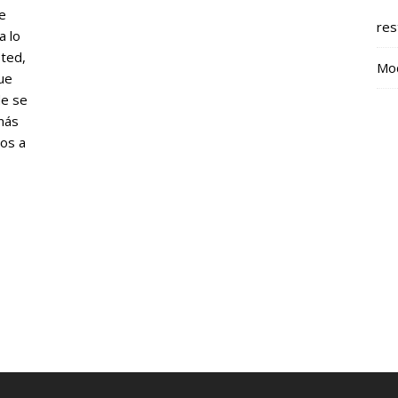
e
res
a lo
ted,
Mod
ue
de se
 más
os a