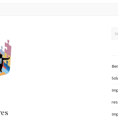
Ben
Sol
Imp
res
e
res
Imp