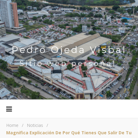
Home
/
Noticias
/
Magnifica Explicación De Por Qué Tienes Que Salir De Tu