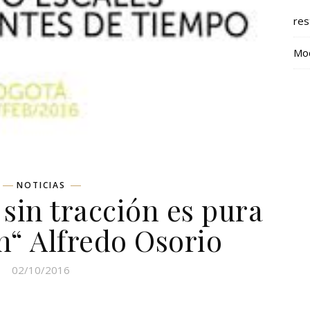
res
Mod
NOTICIAS
sin tracción es pura
n“ Alfredo Osorio
02/10/2016