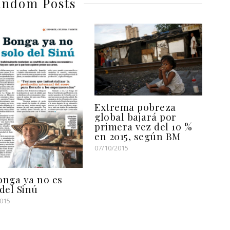
ndom Posts
Extrema pobreza
global bajará por
primera vez del 10 %
en 2015, según BM
07/10/2015
onga ya no es
del Sinú
2015