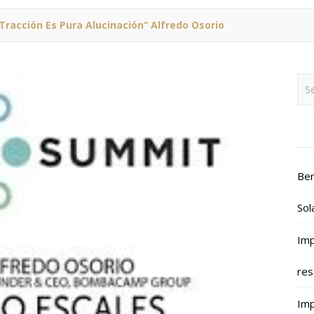
Tracción Es Pura Alucinación“ Alfredo Osorio
Ben
Sol
Imp
res
Imp