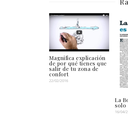
Ra
Magnifica explicación
de por qué tienes que
salir de tu zona de
confort
22/02/2016
La B
solo 
16/04/