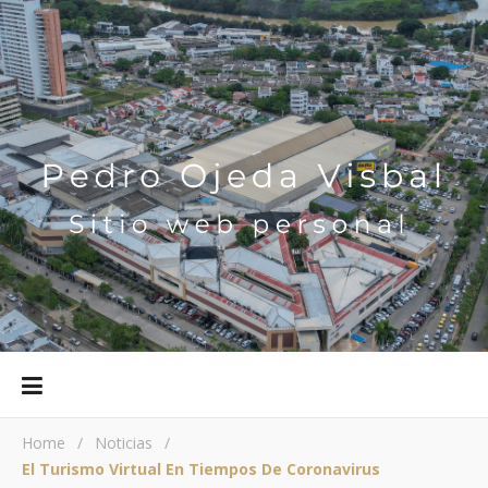
Home
/
Noticias
/
El Turismo Virtual En Tiempos De Coronavirus