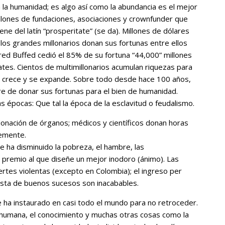
la humanidad; es algo así como la abundancia es el mejor
lones de fundaciones, asociaciones y crownfunder que
ne del latín “prosperitate” (se da). Millones de dólares
os grandes millonarios donan sus fortunas entre ellos
red Buffed cedió el 85% de su fortuna “44,000” millones
Gates. Cientos de multimillonarios acumulan riquezas para
pía crece y se expande. Sobre todo desde hace 100 años,
 de donar sus fortunas para el bien de humanidad.
s épocas: Que tal la época de la esclavitud o feudalismo.
 donación de órganos; médicos y científicos donan horas
temente.
 ha disminuido la pobreza, el hambre, las
o premio al que diseñe un mejor inodoro (ánimo). Las
rtes violentas (excepto en Colombia); el ingreso per
lista de buenos sucesos son inacabables.
 ha instaurado en casi todo el mundo para no retroceder.
ad humana, el conocimiento y muchas otras cosas como la