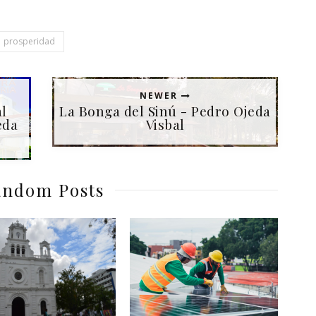
prosperidad
NEWER
l
La Bonga del Sinú - Pedro Ojeda
eda
Visbal
ndom Posts