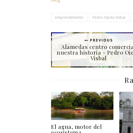
emprendimiento
Pedro Ojeda Visbal
PREVIOUS
Alamedas centro comercia
nuestra historia - Pedro Oj
Visbal
Ra
El agua, motor del
ecosistema