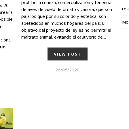
prohíbe la crianza, comercialización y tenencia
os 20
res
de aves de vuelo de ornato y canora, que son
orearla
pájaros que por su colorido y estética, son
posible
Mod
apetecidos en muchos hogares del país. El
a
objetivo del proyecto de ley es no permitir el
a
maltrato animal, evitando el cautiverio de…
cional
ra:
VIEW POST
26/05/2020