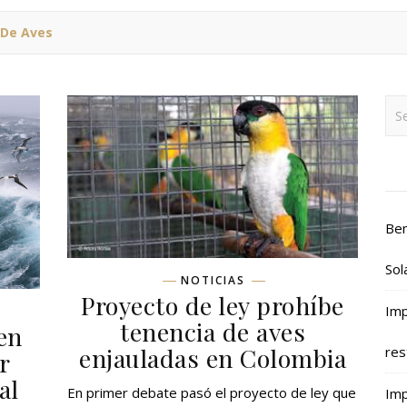
 De Aves
Ben
Sol
NOTICIAS
Proyecto de ley prohíbe
Imp
tenencia de aves
en
enjauladas en Colombia
res
r
al
En primer debate pasó el proyecto de ley que
Imp