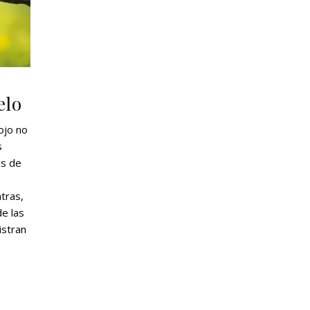
elo
ojo no
s
os de
tras,
e las
istran