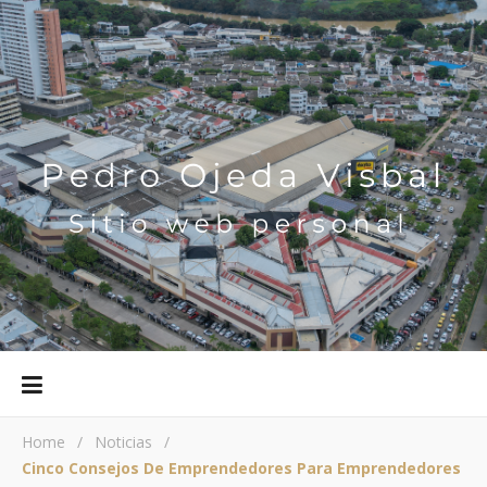
Home
/
Noticias
/
Cinco Consejos De Emprendedores Para Emprendedores