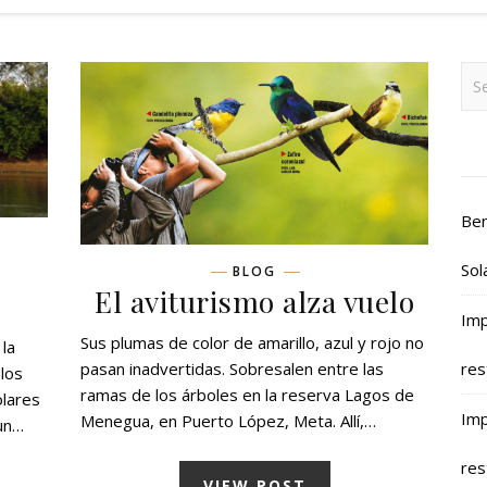
Ben
Sol
BLOG
El aviturismo alza vuelo
Imp
Sus plumas de color de amarillo, azul y rojo no
 la
res
pasan inadvertidas. Sobresalen entre las
 los
ramas de los árboles en la reserva Lagos de
olares
Imp
Menegua, en Puerto López, Meta. Allí,…
 un…
res
VIEW POST