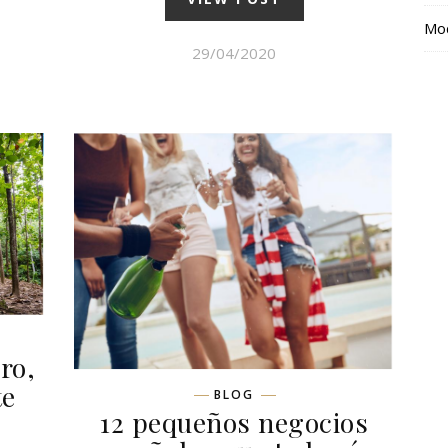
Mod
29/04/2020
ro,
te
BLOG
12 pequeños negocios